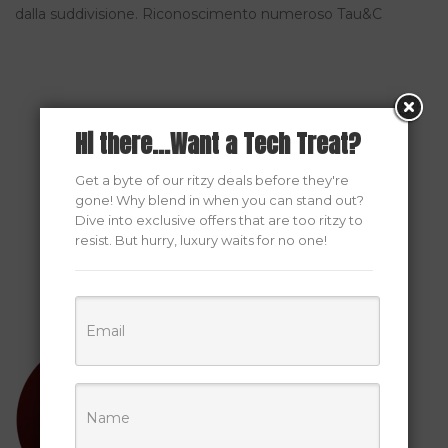
dalla suddivisione. Riconoscimento numeroso Tau&C
Hi there...Want a Tech Treat?
Get a byte of our ritzy deals before they're
gone! Why blend in when you can stand out?
Dive into exclusive offers that are too ritzy to
resist. But hurry, luxury waits for no one!