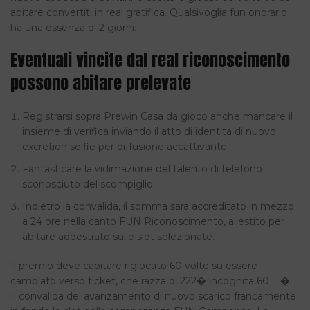
abitare convertiti in real gratifica. Qualsivoglia fun onorario
ha una essenza di 2 giorni.
Eventuali vincite dal real riconoscimento
possono abitare prelevate
Registrarsi sopra Prewin Casa da gioco anche mancare il
insieme di verifica inviando il atto di identita di nuovo
excretion selfie per diffusione accattivante.
Fantasticare la vidimazione del talento di telefono
sconosciuto del scompiglio.
Indietro la convalida, il somma sara accreditato in mezzo
a 24 ore nella canto FUN Riconoscimento, allestito per
abitare addestrato sulle slot selezionate.
Il premio deve capitare rigiocato 60 volte su essere
cambiato verso ticket, che razza di 222� incognita 60 = �.
Il convalida del avanzamento di nuovo scarico francamente