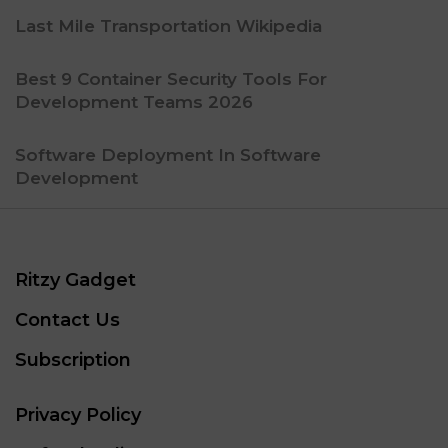
Last Mile Transportation Wikipedia
Best 9 Container Security Tools For
Development Teams 2026
Software Deployment In Software
Development
Ritzy Gadget
Contact Us
Subscription
Privacy Policy