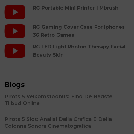
RG Portable Mini Printer | Mbrush
RG Gaming Cover Case For Iphones |
36 Retro Games
RG LED Light Photon Therapy Facial
Beauty Skin
Blogs
Pirots 5 Velkomstbonus: Find De Bedste
Tilbud Online
Pirots 5 Slot: Analisi Della Grafica E Della
Colonna Sonora Cinematografica