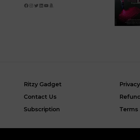
Facebook
Instagram
Twitter
LinkedIn
YouTube
Amazon
Ritzy Gadget
Privacy
Contact Us
Refund
Subscription
Terms 