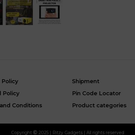
 Policy
Shipment
 Policy
Pin Code Locator
and Conditions
Product categories
Copyright
2025 | Ritzy Gadgets | All rights reserved