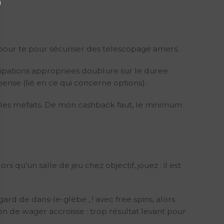
pour te pour sécuriser des telescopage amers.
ipations appropriees doublure sur le duree
mpense (lié en ce qui concerne options).
les mefaits. De mon cashback faut, le minimum
s qu’un salle de jeu chez objectif, jouez : il est
ard de dans-le-glèbe , ! avec free spins, alors
n de wager accroisse : trop résultat levant pour