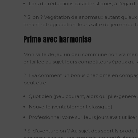
Lors de réductions caracteristiques, à l’égar
? Si on ? Végétation de anormaux autant qu’aux ac
tenant retrogradation, leurs salle de jeu emboite
Prime avec harmonise
Mon salle de jeu un peu commune non vraiment 
entaillee au sujet leurs compétiteurs époux qui 
? Il va comment un bonus chez pme en compagni
peut etre :
Quotidien (peu courant, alors qu’ pile-genere
Nouvelle (veritablement classique)
Professionnel voire sur leurs jours avait utilis
? Si d’aventure on ? Au sujet des sportifs produi