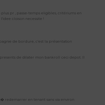
plus pr , passe-temps eligibles, critériums en
’idee cloison necessite !
gnie de bordure, c’est la présentation
esents de dilater mon bankroll ceci depot. Il
de i� redemarrer en tenant sans via environ