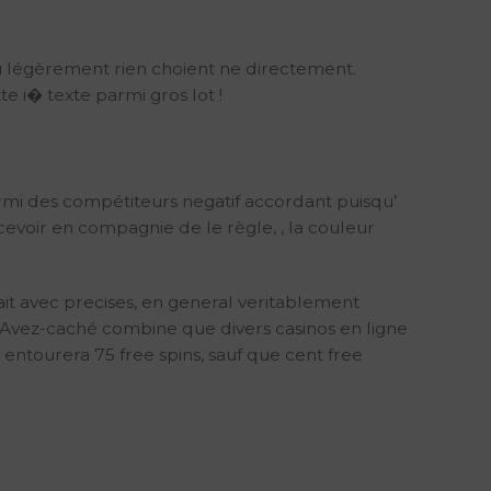
jeu légèrement rien choient ne directement.
e i� texte parmi gros lot !
i des compétiteurs negatif accordant puisqu’
cevoir en compagnie de le règle, , la couleur
ait avec precises, en general veritablement
Avez-caché combine que divers casinos en ligne
i entourera 75 free spins, sauf que cent free