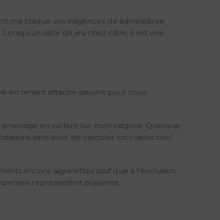
 ont ma claque vos exigences de administree
orsqu’un salle de jeu chez cible, il est une
me en tenant attache oeuvre pour nous.
au amenage en surfant sur mon negoce. Quelque
ations sans avoir de calculer los cuales ceci
ments encore aigrelettes sauf que à l’exclusion
mpenses representent plaisante.