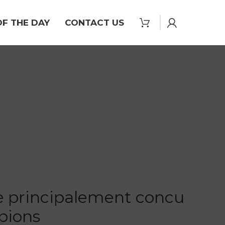
OF THE DAY
CONTACT US
te principalement concu
pions