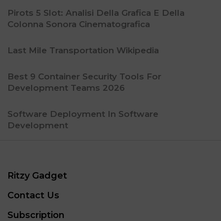
Pirots 5 Slot: Analisi Della Grafica E Della
Colonna Sonora Cinematografica
Last Mile Transportation Wikipedia
Best 9 Container Security Tools For
Development Teams 2026
Software Deployment In Software
Development
Ritzy Gadget
Contact Us
Subscription