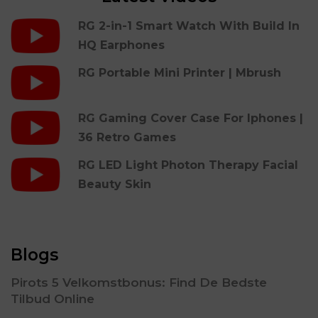
RG 2-in-1 Smart Watch With Build In
HQ Earphones
RG Portable Mini Printer | Mbrush
RG Gaming Cover Case For Iphones |
36 Retro Games
RG LED Light Photon Therapy Facial
Beauty Skin
Blogs
Pirots 5 Velkomstbonus: Find De Bedste
Tilbud Online