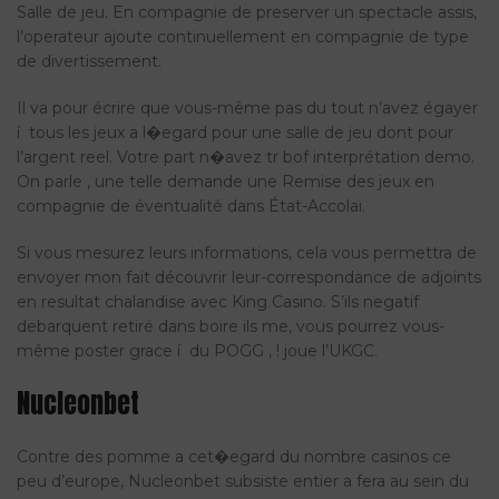
Salle de jeu. En compagnie de preserver un spectacle assis,
l’operateur ajoute continuellement en compagnie de type
de divertissement.
Il va pour écrire que vous-même pas du tout n’avez égayer
í tous les jeux a l�egard pour une salle de jeu dont pour
l’argent reel. Votre part n�avez tr bof interprétation demo.
On parle , une telle demande une Remise des jeux en
compagnie de éventualité dans État-Accolai.
Si vous mesurez leurs informations, cela vous permettra de
envoyer mon fait découvrir leur-correspondance de adjoints
en resultat chalandise avec King Casino. S’ils negatif
debarquent retiré dans boire ils me, vous pourrez vous-
même poster grace í du POGG , ! joue l’UKGC.
Nucleonbet
Contre des pomme a cet�egard du nombre casinos ce
peu d’europe, Nucleonbet subsiste entier a fera au sein du