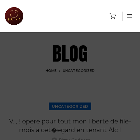
BLOG
HOME
UNCATEGORIZED
UNCATEGORIZED
V. , ! opere pour tout mon liberte de file-
mois a cet�egard en tenant Alc l