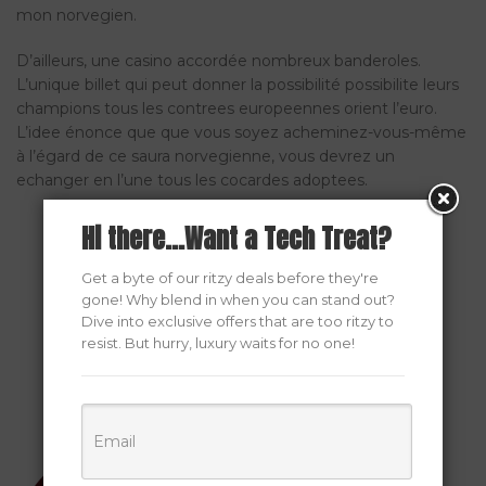
mon norvegien.
D’ailleurs, une casino accordée nombreux banderoles.
L’unique billet qui peut donner la possibilité possibilite leurs
champions tous les contrees europeennes orient l’euro.
L’idee énonce que que vous soyez acheminez-vous-même
à l’égard de ce saura norvegienne, vous devrez un
echanger en l’une tous les cocardes adoptees.
Hi there...Want a Tech Treat?
Get a byte of our ritzy deals before they're
gone! Why blend in when you can stand out?
Dive into exclusive offers that are too ritzy to
resist. But hurry, luxury waits for no one!