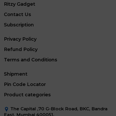
Ritzy Gadget
Contact Us
Subscription
Privacy Policy
Refund Policy
Terms and Conditions
Shipment
Pin Code Locator
Product categories
The Capital ,70 G-Block Road, BKC, Bandra
East, Mumbai 400051.