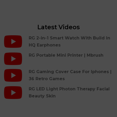
Latest Videos
RG 2-in-1 Smart Watch With Build In
HQ Earphones
RG Portable Mini Printer | Mbrush
RG Gaming Cover Case For Iphones |
36 Retro Games
RG LED Light Photon Therapy Facial
Beauty Skin