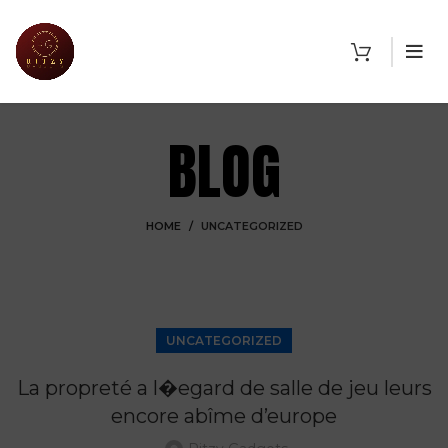
BLOG
HOME
UNCATEGORIZED
UNCATEGORIZED
La propreté a l�egard de salle de jeu leurs
encore abîme d’europe