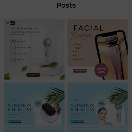
Posts