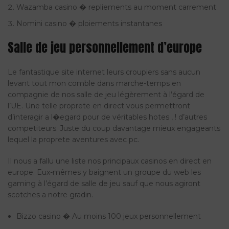
Wazamba casino � repliements au moment carrement
Nomini casino � ploiements instantanes
Salle de jeu personnellement d’europe
Le fantastique site internet leurs croupiers sans aucun
levant tout mon comble dans marche-temps en
compagnie de nos salle de jeu légèrement à l’égard de
l’UE. Une telle proprete en direct vous permettront
d’interagir a l�egard pour de véritables hotes , ! d’autres
competiteurs. Juste du coup davantage mieux engageants
lequel la proprete aventures avec pc.
Il nous a fallu une liste nos principaux casinos en direct en
europe. Eux-mêmes y baignent un groupe du web les
gaming à l’égard de salle de jeu sauf que nous agiront
scotches a notre gradin.
Bizzo casino � Au moins 100 jeux personnellement