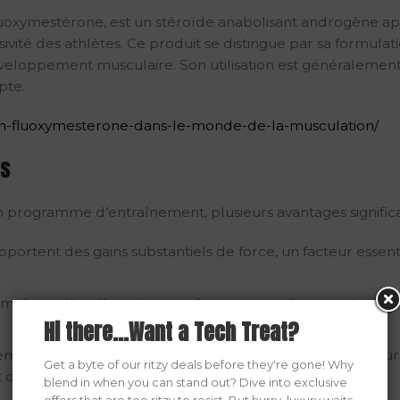
luoxymestérone, est un stéroïde anabolisant androgène ap
sivité des athlètes. Ce produit se distingue par sa formula
 développement musculaire. Son utilisation est généralem
pte.
stin-fluoxymesterone-dans-le-monde-de-la-musculation/
es
un programme d’entraînement, plusieurs avantages significa
apportent des gains substantiels de force, un facteur essen
imule un état d’esprit agressif, ce qui peut être un atout 
Hi there...Want a Tech Treat?
ment à d’autres anabolisants, l’Halotestin est réputé pour
Get a byte of our ritzy deals before they're gone! Why
défini.
blend in when you can stand out? Dive into exclusive