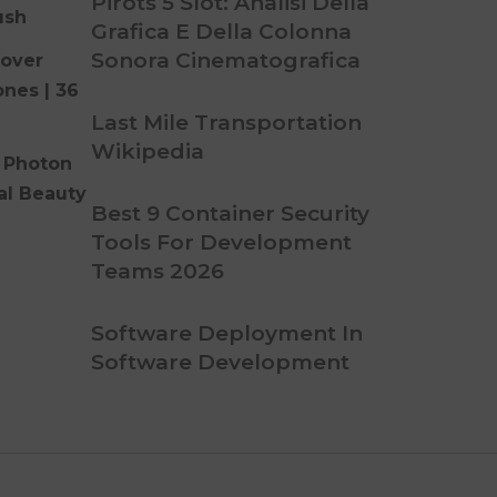
Pirots 5 Slot: Analisi Della
ush
Grafica E Della Colonna
Sonora Cinematografica
over
ones | 36
Last Mile Transportation
Wikipedia
 Photon
al Beauty
Best 9 Container Security
Tools For Development
Teams 2026
Software Deployment In
Software Development