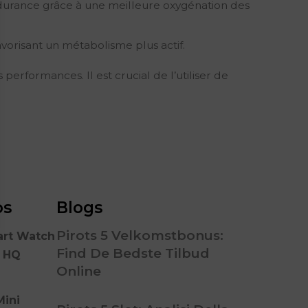
durance grâce à une meilleure oxygénation des
avorisant un métabolisme plus actif.
performances. Il est crucial de l’utiliser de
os
Blogs
Pirots 5 Velkomstbonus:
art Watch
Find De Bedste Tilbud
n HQ
Online
Mini