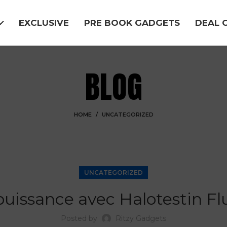
EXCLUSIVE
PRE BOOK GADGETS
DEAL 
BLOG
HOME
UNCATEGORIZED
UNCATEGORIZED
 puissance avec Halotestin F
Posted by
Ritzy Gadgets