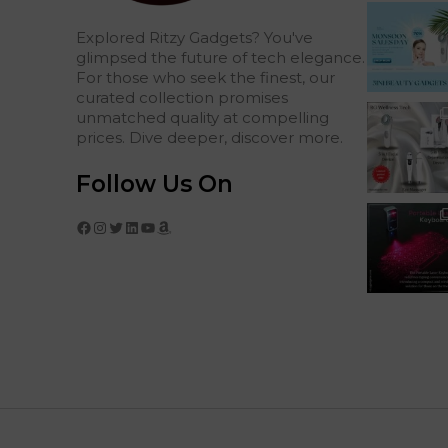
Explored Ritzy Gadgets? You've
glimpsed the future of tech elegance.
For those who seek the finest, our
curated collection promises
unmatched quality at compelling
prices. Dive deeper, discover more.
Follow Us On
Facebook
Instagram
Twitter
LinkedIn
YouTube
Amazon